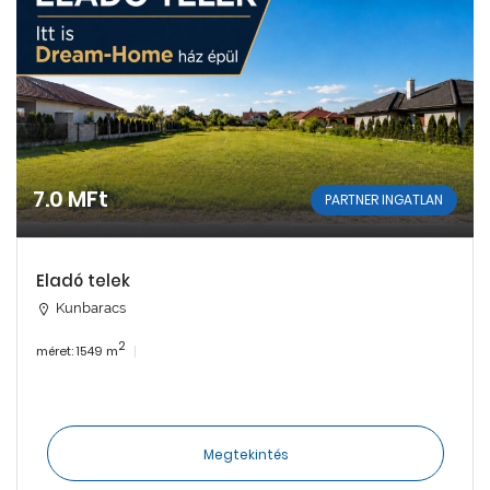
7.0 MFt
PARTNER INGATLAN
Eladó telek
Kunbaracs
2
méret: 1549 m
Megtekintés