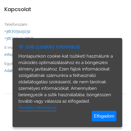
Kapcsolat
Telefonszám:
+36(70)3115031
+36(70)240-0618
🍪 Süti (cookie) információ
E-mail:
info@otthon-city.hu
Honlapunkon cookie-kat (sütiket) használunk a
működés optimalizálásához és a böngészési
Egyéb:
élmény javításához. Ezen fájlok információkat
Adatvédelem
szolgáltatnak számunkra a felhasználó
oldallátogatási szokásairól, de nem tárolnak
személyes információkat. Amennyiben
beleegyezik a sütik használatába, böngésszen
tovább vagy válassza az elfogadást.
További információ
© Otthon & City ingatlan iroda - Minden jog fenntartva.
Elfogadom