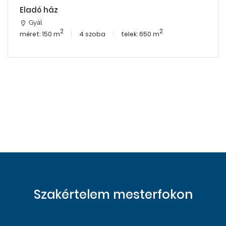
Eladó ház
Gyál
2
2
méret: 150 m
4 szoba
telek: 650 m
Szakértelem mesterfokon