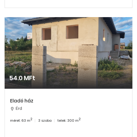
54.0 MFt
Eladó ház
Érd
2
2
méret: 63 m
3 szoba
telek: 300 m