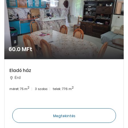
60.0 MFt
Eladó ház
Érd
2
2
méret: 75 m
3 szoba
telek: 776 m
Megtekintés