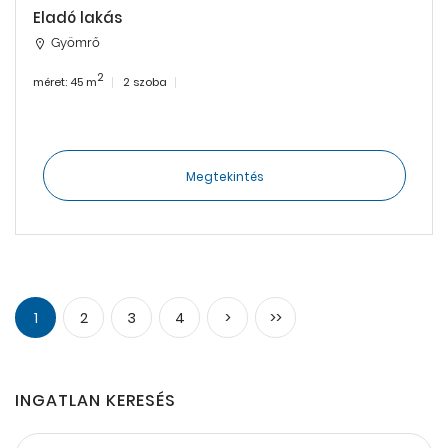
Eladó lakás
Gyömrő
2
méret: 45 m
2 szoba
Megtekintés
1
2
3
4
>
>>
INGATLAN KERESÉS