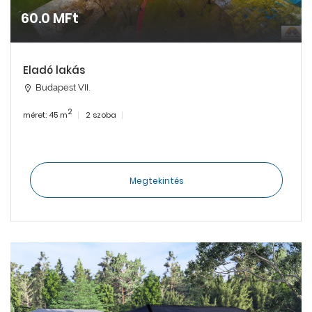
60.0 MFt
Eladó lakás
Budapest VII.
2
méret: 45 m
2 szoba
Megtekintés