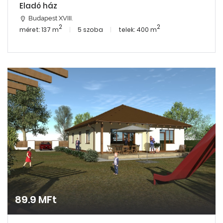
Eladó ház
Budapest XVIII.
2
2
méret: 137 m
5 szoba
telek: 400 m
89.9 MFt