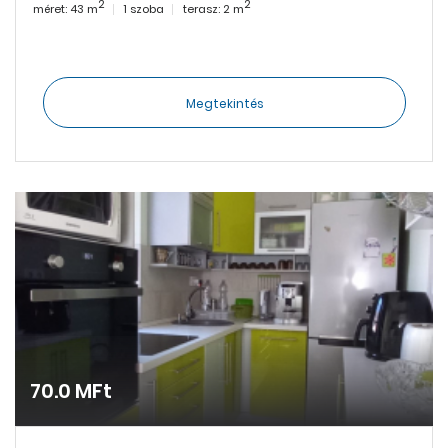
2
2
méret: 43 m
1 szoba
terasz: 2 m
Megtekintés
70.0 MFt