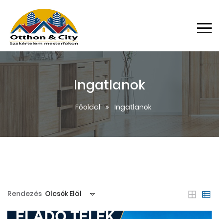
Ingatlanok
Főoldal
Ingatlanok
Rendezés
Olcsók Elől