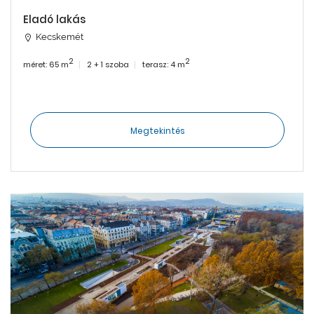
Eladó lakás
Kecskemét
2
2
méret: 65 m
2 + 1 szoba
terasz: 4 m
Megtekintés