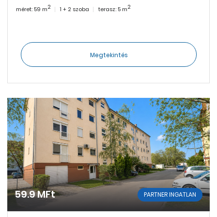
2
2
méret: 59 m
1 + 2 szoba
terasz: 5 m
Megtekintés
59.9 MFt
PARTNER INGATLAN