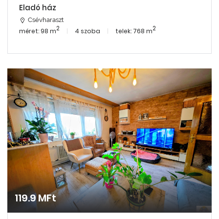
Eladó ház
Csévharaszt
2
2
méret: 98 m
4 szoba
telek: 768 m
119.9 MFt