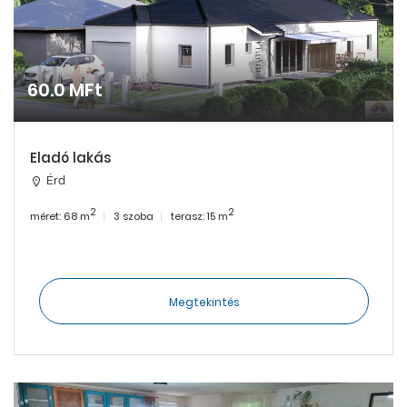
60.0 MFt
Eladó lakás
Érd
2
2
méret: 68 m
3 szoba
terasz: 15 m
Megtekintés