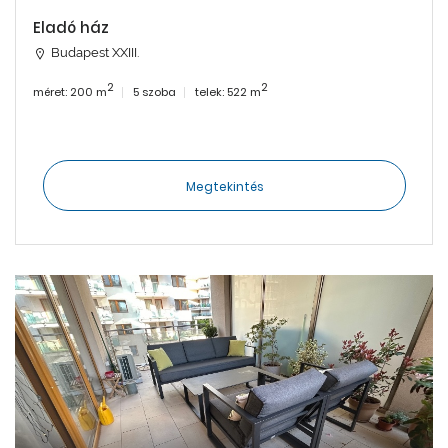
Eladó ház
Budapest XXIII.
2
2
méret: 200 m
5 szoba
telek: 522 m
Megtekintés