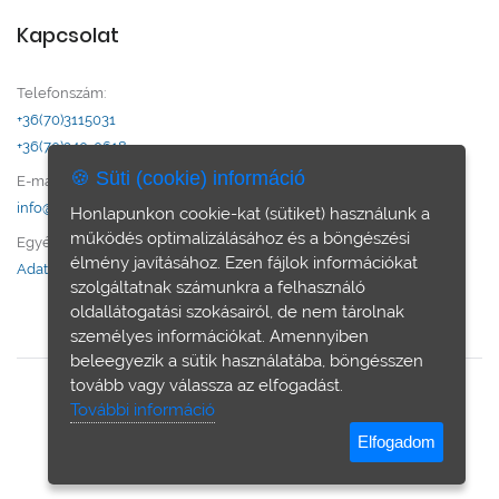
Kapcsolat
Telefonszám:
+36(70)3115031
+36(70)240-0618
🍪 Süti (cookie) információ
E-mail:
info@otthon-city.hu
Honlapunkon cookie-kat (sütiket) használunk a
működés optimalizálásához és a böngészési
Egyéb:
élmény javításához. Ezen fájlok információkat
Adatvédelem
szolgáltatnak számunkra a felhasználó
oldallátogatási szokásairól, de nem tárolnak
személyes információkat. Amennyiben
beleegyezik a sütik használatába, böngésszen
tovább vagy válassza az elfogadást.
További információ
© Otthon & City ingatlan iroda - Minden jog fenntartva.
Elfogadom