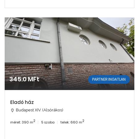
345.0 MFt
PARTNER INGATLAN
Eladó ház
Budapest XIV. (Alsórákos)
2
2
méret: 390 m
5 szoba
telek: 660 m