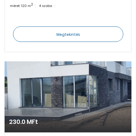
2
méret: 120 m
4 szoba
Megtekintés
230.0 MFt