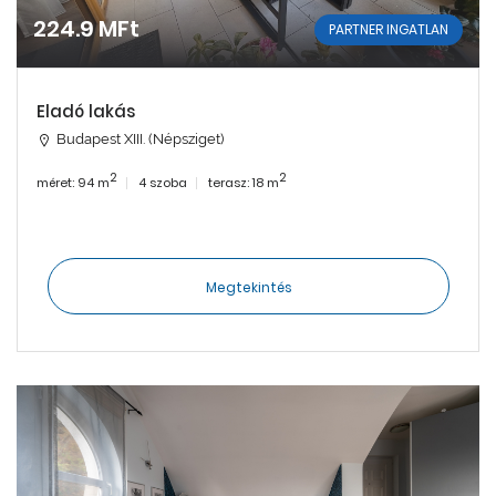
224.9 MFt
PARTNER INGATLAN
Eladó lakás
Budapest XIII. (Népsziget)
2
2
méret: 94 m
4 szoba
terasz: 18 m
Megtekintés