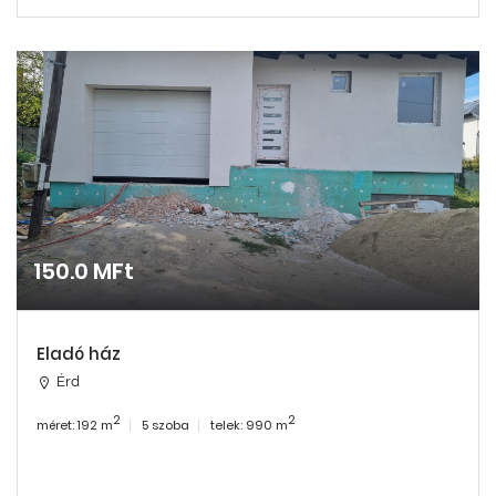
150.0 MFt
Eladó ház
Érd
2
2
méret: 192 m
5 szoba
telek: 990 m