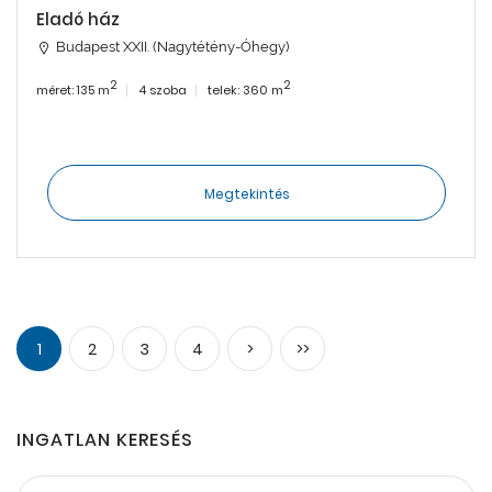
Eladó ház
Budapest XXII. (Nagytétény-Óhegy)
2
2
méret: 135 m
4 szoba
telek: 360 m
Megtekintés
1
2
3
4
>
>>
INGATLAN KERESÉS