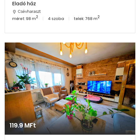
Eladó ház
Csévharaszt
2
2
méret: 98 m
4 szoba
telek: 768 m
119.9 MFt