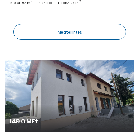
2
2
méret: 82 m
4 szoba
terasz: 25 m
Megtekintés
149.0 MFt