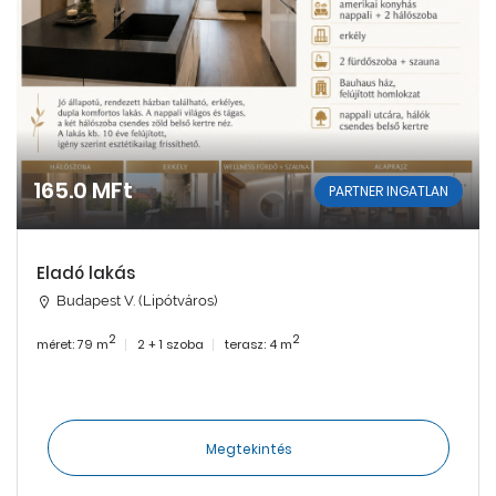
165.0 MFt
PARTNER INGATLAN
Eladó lakás
Budapest V. (Lipótváros)
2
2
méret: 79 m
2 + 1 szoba
terasz: 4 m
Megtekintés