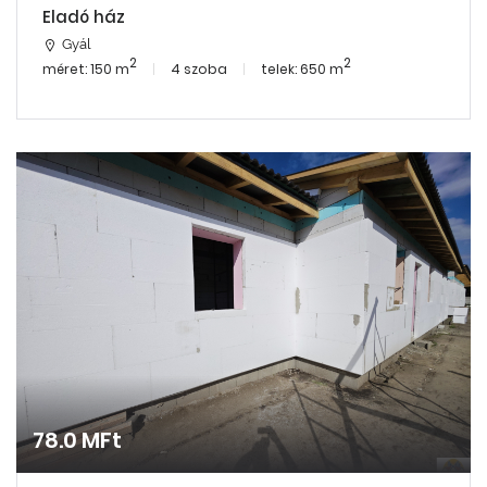
Eladó ház
Gyál
2
2
méret: 150 m
4 szoba
telek: 650 m
78.0 MFt