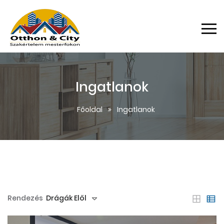
Ingatlanok
Főoldal
Ingatlanok
Rendezés
Drágák Elől