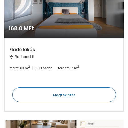
168.0 MFt
Eladó lakás
Budapest II.
2
2
méret: 110 m
3 + 1 szoba
terasz: 37 m
Megtekintés