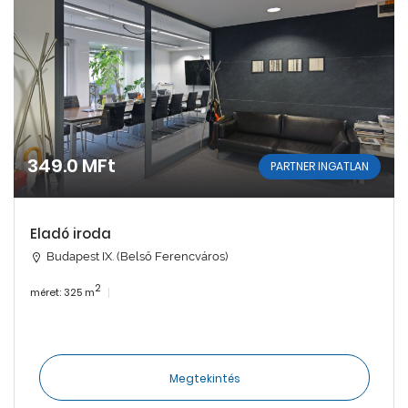
349.0 MFt
PARTNER INGATLAN
Eladó iroda
Budapest IX. (Belső Ferencváros)
2
méret: 325 m
Megtekintés