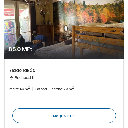
85.0 MFt
Eladó lakás
Budapest II.
2
2
méret: 56 m
1 szoba
terasz: 20 m
Megtekintés