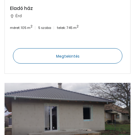
Eladó ház
Érd
2
2
méret: 105 m
5 szoba
telek: 745 m
Megtekintés