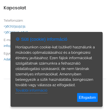
Kapcsolat
Telefonszám:
+36(70)3115031
+36(70)240-0618
🍪 Süti (cookie) információ
E-mail:
info@otthon-city.hu
Honlapunkon cookie-kat (sütiket) használunk a
működés optimalizálásához és a böngészési
Egyéb:
élmény javításához. Ezen fájlok információkat
Adatvédelem
szolgáltatnak számunkra a felhasználó
oldallátogatási szokásairól, de nem tárolnak
személyes információkat. Amennyiben
beleegyezik a sütik használatába, böngésszen
tovább vagy válassza az elfogadást.
További információ
© Otthon & City ingatlan iroda - Minden jog fenntartva.
Elfogadom