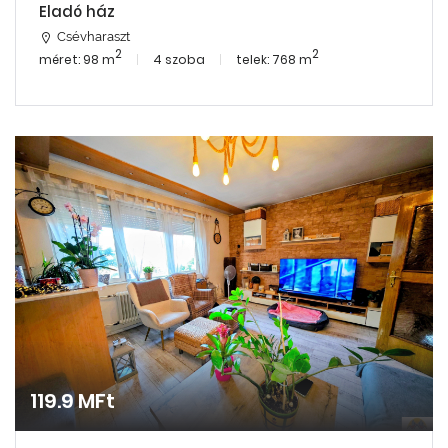
Eladó ház
Csévharaszt
2
2
méret: 98 m
4 szoba
telek: 768 m
119.9 MFt