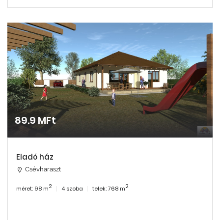
89.9 MFt
Eladó ház
Csévharaszt
2
2
méret: 98 m
4 szoba
telek: 768 m