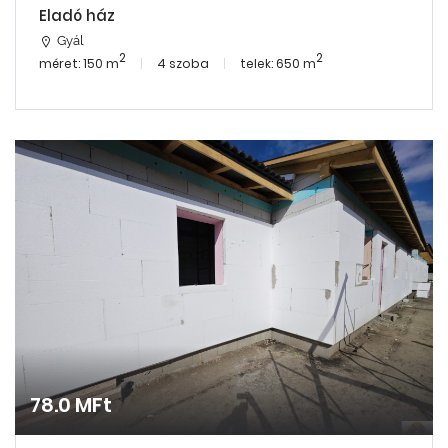
Eladó ház
Gyál
2
2
méret: 150 m
4 szoba
telek: 650 m
78.0 MFt