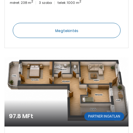
2
2
méret: 238 m
3 szoba
telek: 1000 m
Megtekintés
97.8 MFt
PARTNER INGATLAN