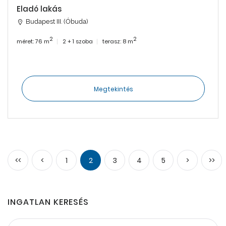
Eladó lakás
Budapest III. (Óbuda)
2
2
méret: 76 m
2 + 1 szoba
terasz: 8 m
Megtekintés
<<
<
1
2
3
4
5
>
>>
INGATLAN KERESÉS