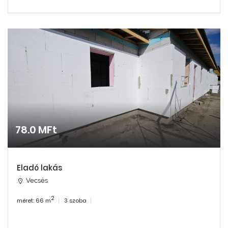
78.0 MFt
Eladó lakás
Vecsés
2
méret: 66 m
3 szoba