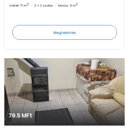
2
2
méret: 71 m
2 + 2 szoba
terasz: 4 m
Megtekintés
79.5 MFt