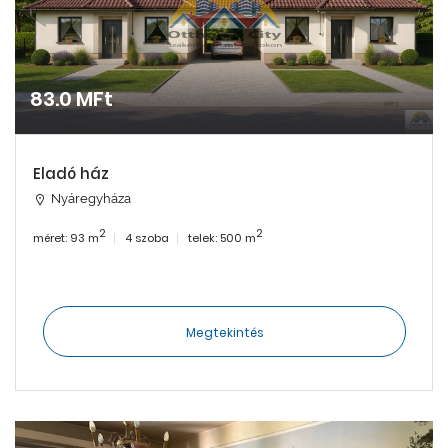
83.0 MFt
Eladó ház
Nyáregyháza
2
2
méret: 93 m
4 szoba
telek: 500 m
Megtekintés