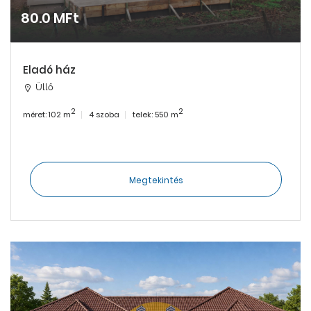
80.0 MFt
Eladó ház
Üllő
2
2
méret: 102 m
4 szoba
telek: 550 m
Megtekintés