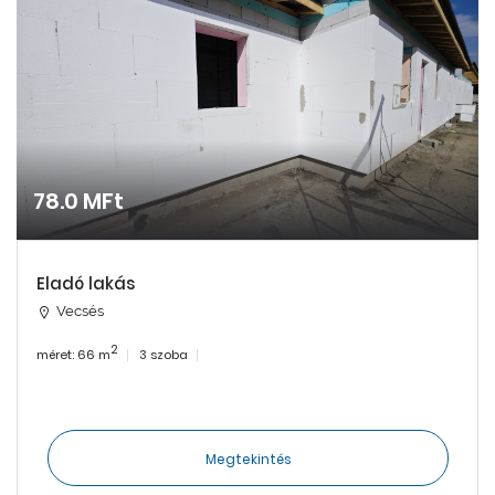
78.0 MFt
Eladó lakás
Vecsés
2
méret: 66 m
3 szoba
Megtekintés