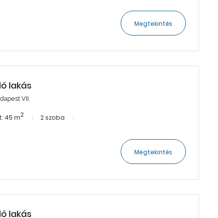
Megtekintés
dó lakás
dapest VII.
2
: 45 m
2 szoba
Megtekintés
dó lakás