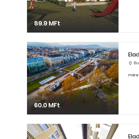
89.9 MFt
Ela
Bu
méret
60.0 MFt
Ela