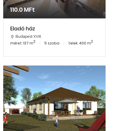
110.0 MFt
Eladó ház
Budapest XVIII.
2
2
méret: 137 m
5 szoba
telek: 400 m