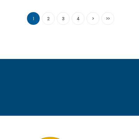
1
2
3
4
>
>>