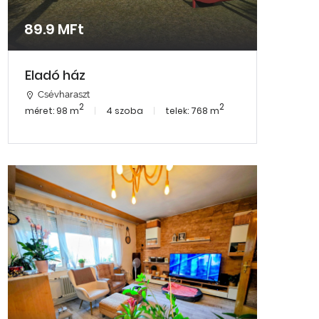
89.9 MFt
Eladó ház
Csévharaszt
2
2
méret: 98 m
4 szoba
telek: 768 m