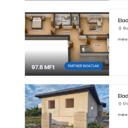
Ela
Bu
méret
97.8 MFt
PARTNER INGATLAN
Ela
Ér
méret