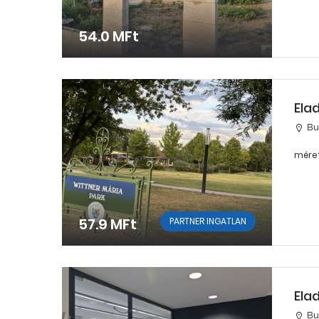
54.0 MFt
Ela
Bu
méret
57.9 MFt
PARTNER INGATLAN
Ela
Bu