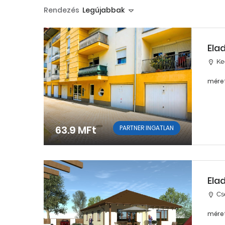
Rendezés
Legújabbak
Ela
Ke
méret
63.9 MFt
PARTNER INGATLAN
Ela
Cs
méret