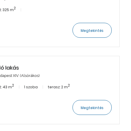
2
: 325 m
Megtekintés
dó lakás
dapest XIV. (Alsórákos)
2
2
: 43 m
1 szoba
terasz: 2 m
Megtekintés