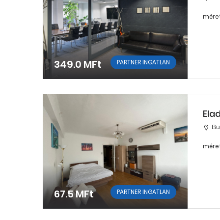
méret
349.0 MFt
PARTNER INGATLAN
Ela
Bu
méret
67.5 MFt
PARTNER INGATLAN