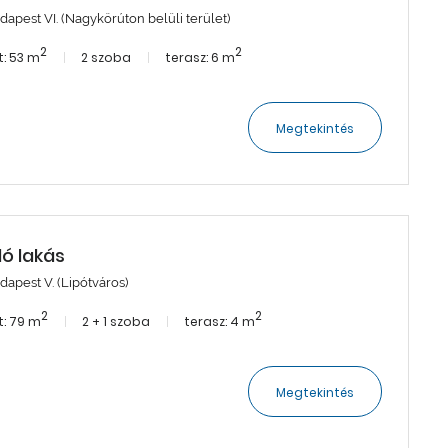
dapest VI. (Nagykörúton belüli terület)
2
2
: 53 m
2 szoba
terasz: 6 m
Megtekintés
dó lakás
dapest V. (Lipótváros)
2
2
: 79 m
2 + 1 szoba
terasz: 4 m
Megtekintés