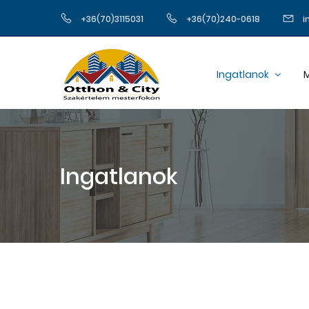
+36(70)3115031
+36(70)240-0618
i
Ingatlanok
M
Ingatlanok