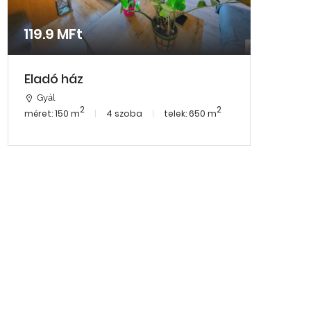
119.9 MFt
Eladó ház
Gyál
2
2
méret: 150 m
4 szoba
telek: 650 m