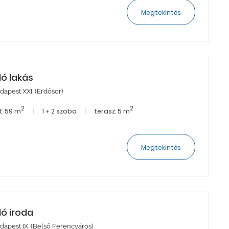
Megtekintés
dó lakás
dapest XXI. (Erdősor)
2
2
: 59 m
1 + 2 szoba
terasz: 5 m
Megtekintés
dó iroda
dapest IX. (Belső Ferencváros)