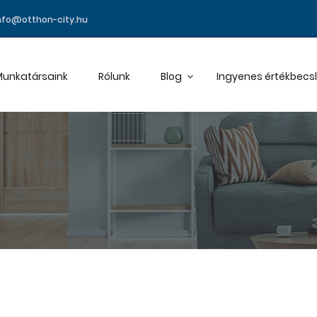
nfo@otthon-city.hu
unkatársaink
Rólunk
Blog
Ingyenes értékbecs