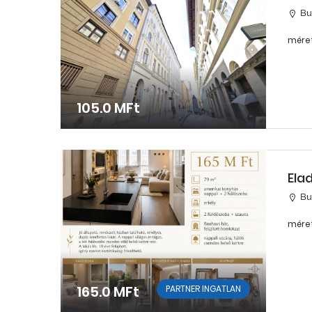
Bu
méret
105.0 MFt
Ela
Bu
méret
165.0 MFt
PARTNER INGATLAN