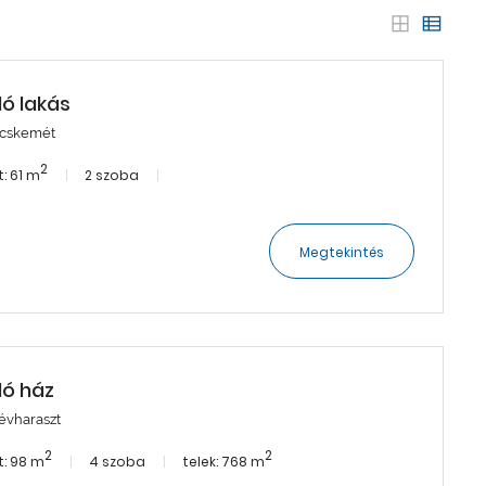
dó lakás
cskemét
2
: 61 m
2 szoba
Megtekintés
dó ház
évharaszt
2
2
: 98 m
4 szoba
telek: 768 m