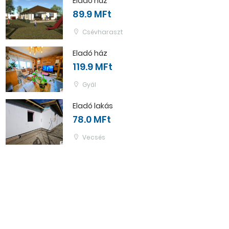
Eladó ház
89.9 MFt
Csévharaszt
Eladó ház
119.9 MFt
Gyál
Eladó lakás
78.0 MFt
Vecsés