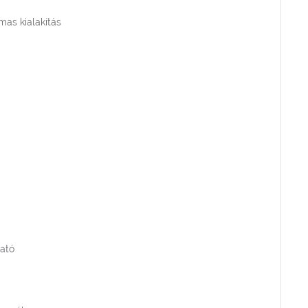
mas kialakítás
ható