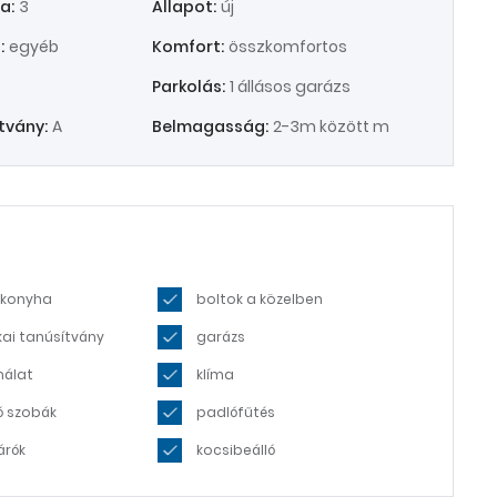
a:
3
Állapot:
új
:
egyéb
Komfort:
összkomfortos
Parkolás:
1 állásos garázs
tvány:
A
Belmagasság:
2-3m között m
 konyha
boltok a közelben
kai tanúsítvány
garázs
nálat
klíma
ó szobák
padlófűtés
árók
kocsibeálló