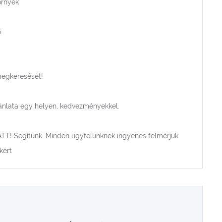
örnyék
ó
megkeresését!
jánlata egy helyen, kedvezményekkel.
TT! Segítünk. Minden ügyfelünknek ingyenes felmérjük
kért