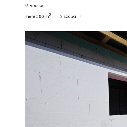
Vecsés
2
méret: 66 m
3 szoba