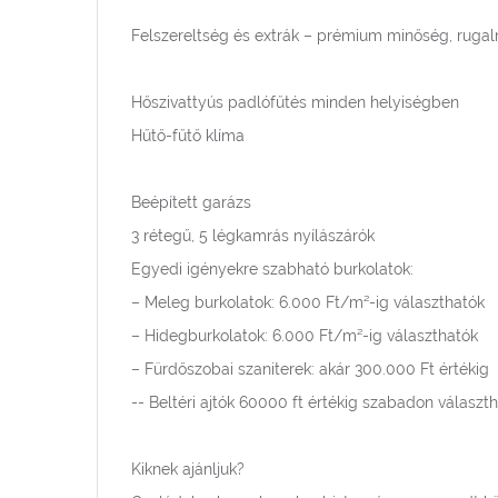
Felszereltség és extrák – prémium minőség, rugal
Hőszivattyús padlófűtés minden helyiségben
Hűtő-fűtő klíma
Beépített garázs
3 rétegű, 5 légkamrás nyílászárók
Egyedi igényekre szabható burkolatok:
– Meleg burkolatok: 6.000 Ft/m²-ig választhatók
– Hidegburkolatok: 6.000 Ft/m²-ig választhatók
– Fürdőszobai szaniterek: akár 300.000 Ft értékig
-- Beltéri ajtók 60000 ft értékig szabadon választ
Kiknek ajánljuk?