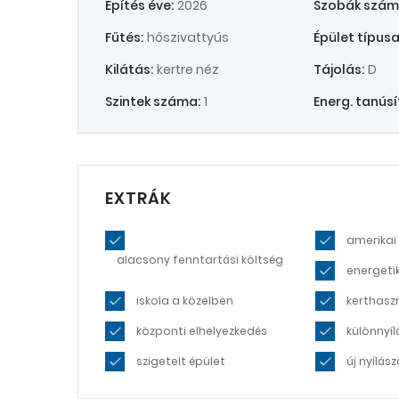
Építés éve:
2026
Szobák szám
Fűtés:
hőszivattyús
Épület típusa
Kilátás:
kertre néz
Tájolás:
D
Szintek száma:
1
Energ. tanúsí
EXTRÁK
amerikai
alacsony fenntartási költség
energeti
iskola a közelben
kerthasz
központi elhelyezkedés
különnyíl
szigetelt épület
új nyílász