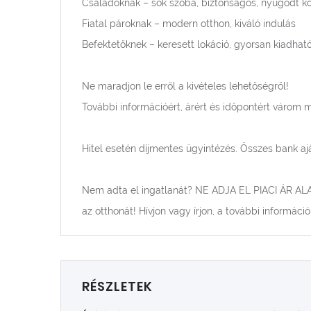
Családoknak – sok szoba, biztonságos, nyugodt k
Fiatal pároknak – modern otthon, kiváló indulás
Befektetőknek – keresett lokáció, gyorsan kiadhat
Ne maradjon le erről a kivételes lehetőségről!
További információért, árért és időpontért várom 
Hitel esetén díjmentes ügyintézés. Összes bank a
Nem adta el ingatlanát? NE ADJA EL PIACI ÁR ALA
az otthonát! Hívjon vagy írjon, a további információ
RÉSZLETEK