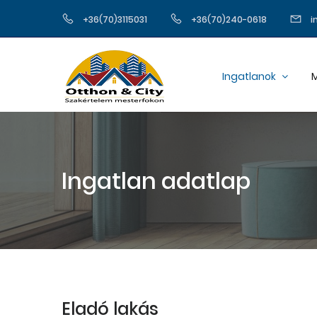
+36(70)3115031
+36(70)240-0618
i
Ingatlanok
M
Ingatlan adatlap
Eladó lakás