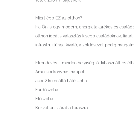
Telek: 200 m² saját kert
Miért épp EZ az otthon?
Ha Ön is egy modern, energiatakarékos és családb
otthon ideális választás kisebb családoknak, fiatal
infrastruktúrája kiváló, a zöldövezet pedig nyugal
Elrendezés – minden helyiség jól kihasznált és élh
Amerikai konyhás nappali
akár 2 különálló hálószoba
Fürdőszoba
Előszoba
Közvetlen kijárat a teraszra