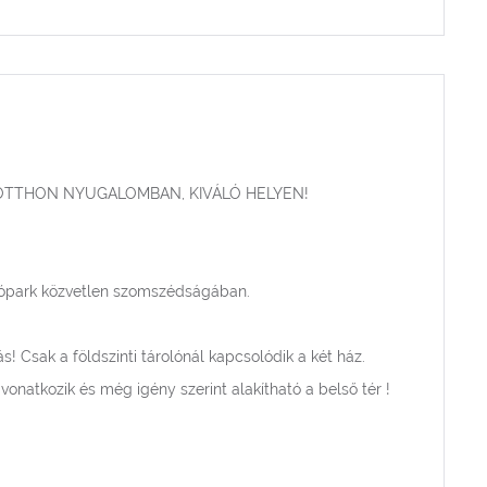
OTTHON NYUGALOMBAN, KIVÁLÓ HELYEN!
akópark közvetlen szomszédságában.
s! Csak a földszinti tárolónál kapcsolódik a két ház.
 vonatkozik és még igény szerint alakítható a belső tér !