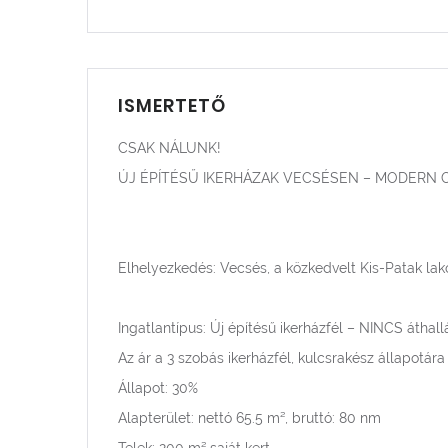
ISMERTETŐ
CSAK NÁLUNK!
ÚJ ÉPÍTÉSŰ IKERHÁZAK VECSÉSEN – MODERN 
Elhelyezkedés: Vecsés, a közkedvelt Kis-Patak l
Ingatlantípus: Új építésű ikerházfél – NINCS áthallá
Az ár a 3 szobás ikerházfél, kulcsrakész állapotára
Állapot: 30%
Alapterület: nettó 65.5 m², bruttó: 80 nm