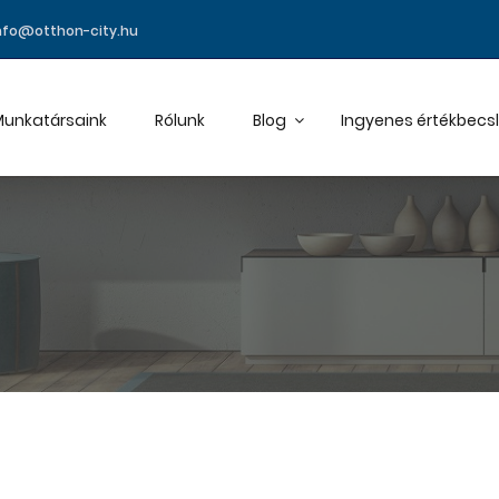
nfo@otthon-city.hu
unkatársaink
Rólunk
Blog
Ingyenes értékbecs