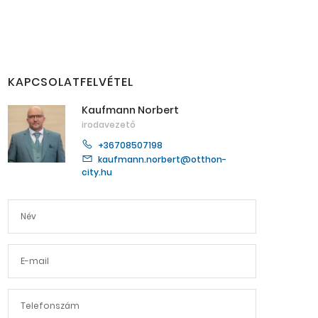
KAPCSOLATFELVÉTEL
Kaufmann Norbert
irodavezető
+36708507198
kaufmann.norbert@otthon-
city.hu